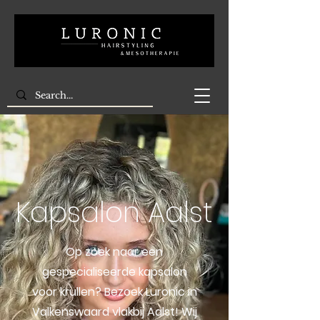
Kapsalon Aalst
Op zoek naar een
gespecialiseerde kapsalon
voor krullen? Bezoek Luronic in
Valkenswaard vlakbij Aalst! Wij